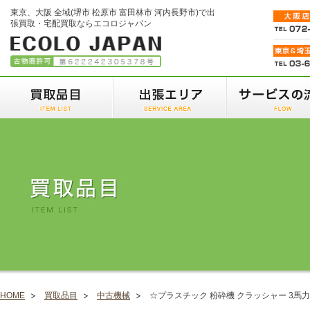
東京、大阪 全域(堺市 松原市 富田林市 河内長野市)で出
張買取・宅配買取ならエコロジャパン
HOME
買取品目
中古機械
☆プラスチック 粉砕機 クラッシャー 3馬力