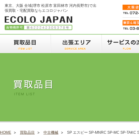
東京、大阪 全域(堺市 松原市 富田林市 河内長野市)で出
張買取・宅配買取ならエコロジャパン
HOME
買取品目
中古機械
SP エスピー SP-MNRC SP-MC SP-T