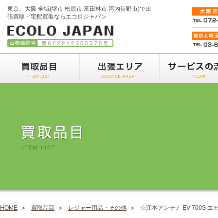
東京、大阪 全域(堺市 松原市 富田林市 河内長野市)で出
張買取・宅配買取ならエコロジャパン
HOME
買取品目
レジャー用品・その他
☆江本アンテナ EV 700S 