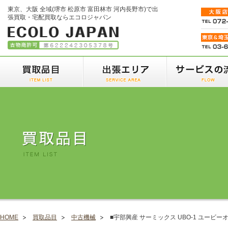
東京、大阪 全域(堺市 松原市 富田林市 河内長野市)で出
張買取・宅配買取ならエコロジャパン
HOME
買取品目
中古機械
■宇部興産 サーミックス UBO-1 ユービーオ