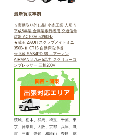
最新買取事例
☆実動取り外し品! 小糸工業 人形 N
平成8年製 金属製歩行者用 交通信号
灯器 AC100V 50/60Hz
★蔵王 ZAOH スクラブメイトミニ
350B-Ⅱ CT15 自動床洗浄機
☆北越 SAS4PD-66 エアーマン
AIRMAN 3.7kw 5馬力 スクリューコ
ンプレッサー 三相200V
茨城、栃木、群馬、埼玉、千葉、東
京、神奈川、大阪、京都、兵庫、滋
賀、三重、愛知、和歌山、奈良、徳