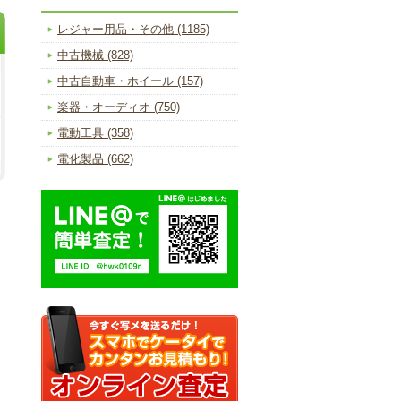
レジャー用品・その他 (1185)
中古機械 (828)
中古自動車・ホイール (157)
楽器・オーディオ (750)
電動工具 (358)
電化製品 (662)