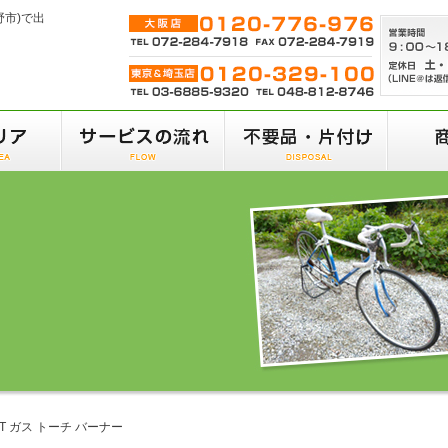
野市)で出
ERT ガス トーチ バーナー