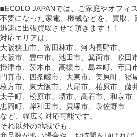
■ECOLO JAPANでは、ご家庭やオフ
不要になった家電、機械などを、買取、
迅速に出張買取させて頂きます！！
対応エリアは、
大阪狭山市、富田林市、河内長野市、
大阪市、豊中市、池田市、箕面市、吹田
摂津市、茨木市、高槻市、島本町、守口
門真市、四条畷市、大東市、美原町、寝
枚方市、東大阪市、八尾市、柏原市、藤
太子町、松原市、堺市、高石市、和泉市
忠岡町、岸和田市、貝塚市、泉佐野市
など、幅広く対応可能です。
それ以外の地域でも、
商品数が多い場合や、お時間を頂ければ