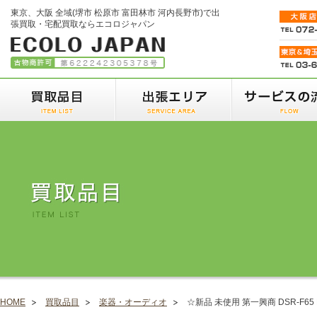
東京、大阪 全域(堺市 松原市 富田林市 河内長野市)で出
張買取・宅配買取ならエコロジャパン
HOME
買取品目
楽器・オーディオ
☆新品 未使用 第一興商 DSR-F6