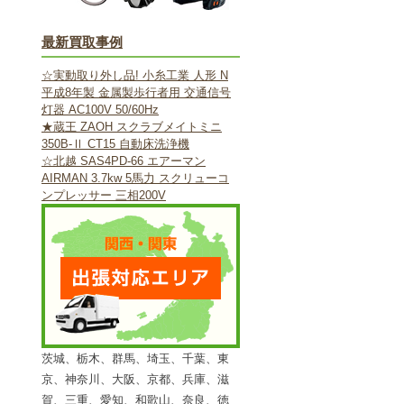
最新買取事例
☆実動取り外し品! 小糸工業 人形 N
平成8年製 金属製歩行者用 交通信号
灯器 AC100V 50/60Hz
★蔵王 ZAOH スクラブメイトミニ
350B-Ⅱ CT15 自動床洗浄機
☆北越 SAS4PD-66 エアーマン
AIRMAN 3.7kw 5馬力 スクリューコ
ンプレッサー 三相200V
茨城、栃木、群馬、埼玉、千葉、東
京、神奈川、大阪、京都、兵庫、滋
賀、三重、愛知、和歌山、奈良、徳