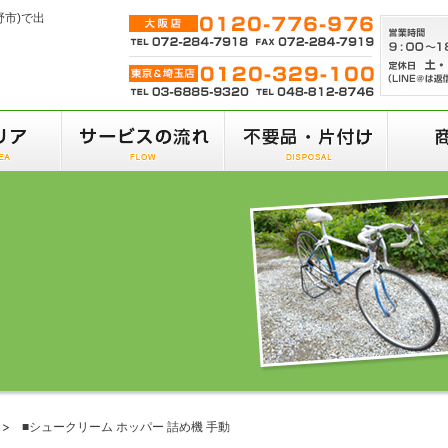
野市)で出
■シュークリーム ホッパー 詰め機 手動