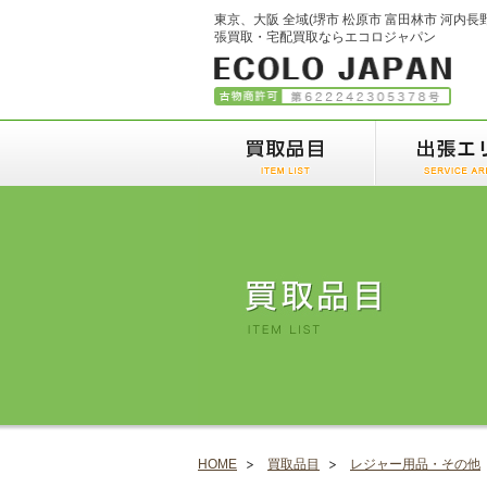
東京、大阪 全域(堺市 松原市 富田林市 河内長
張買取・宅配買取ならエコロジャパン
HOME
買取品目
レジャー用品・その他