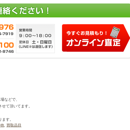
、工場などで、
させて頂いてます。
ります。
の他
,
買取品目