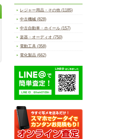
レジャー用品・その他 (1185)
中古機械 (828)
中古自動車・ホイール (157)
楽器・オーディオ (750)
電動工具 (358)
電化製品 (662)