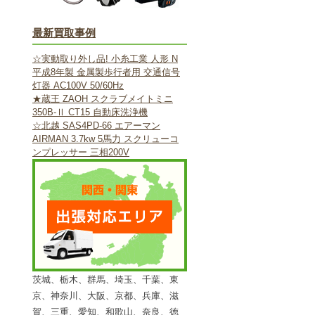
最新買取事例
☆実動取り外し品! 小糸工業 人形 N
平成8年製 金属製歩行者用 交通信号
灯器 AC100V 50/60Hz
★蔵王 ZAOH スクラブメイトミニ
350B-Ⅱ CT15 自動床洗浄機
☆北越 SAS4PD-66 エアーマン
AIRMAN 3.7kw 5馬力 スクリューコ
ンプレッサー 三相200V
茨城、栃木、群馬、埼玉、千葉、東
京、神奈川、大阪、京都、兵庫、滋
賀、三重、愛知、和歌山、奈良、徳