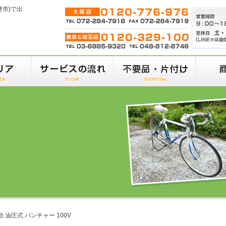
野市)で出
 油圧式 パンチャー 100V