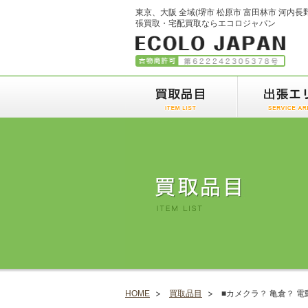
東京、大阪 全域(堺市 松原市 富田林市 河内長
張買取・宅配買取ならエコロジャパン
HOME
買取品目
■カメクラ？ 亀倉？ 電動