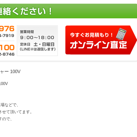
ー 100V
00V
、工場などで、
させて頂いてます。
すので、