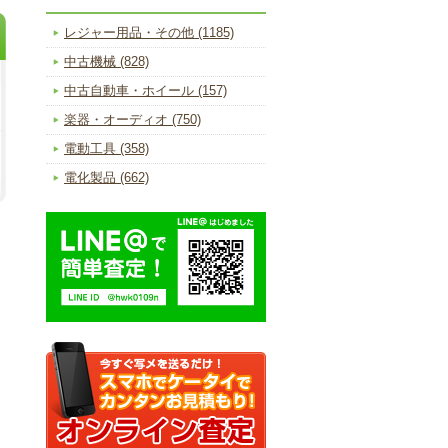
レジャー用品・その他 (1185)
中古機械 (828)
中古自動車・ホイール (157)
楽器・オーディオ (750)
電動工具 (358)
電化製品 (662)