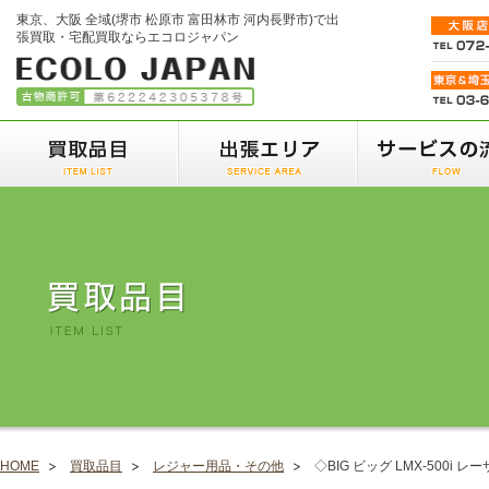
東京、大阪 全域(堺市 松原市 富田林市 河内長野市)で出
張買取・宅配買取ならエコロジャパン
HOME
買取品目
レジャー用品・その他
◇BIG ビッグ LMX-500i