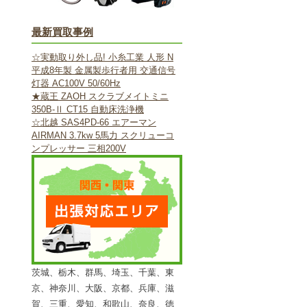
最新買取事例
☆実動取り外し品! 小糸工業 人形 N
平成8年製 金属製歩行者用 交通信号
灯器 AC100V 50/60Hz
★蔵王 ZAOH スクラブメイトミニ
350B-Ⅱ CT15 自動床洗浄機
☆北越 SAS4PD-66 エアーマン
AIRMAN 3.7kw 5馬力 スクリューコ
ンプレッサー 三相200V
茨城、栃木、群馬、埼玉、千葉、東
京、神奈川、大阪、京都、兵庫、滋
賀、三重、愛知、和歌山、奈良、徳