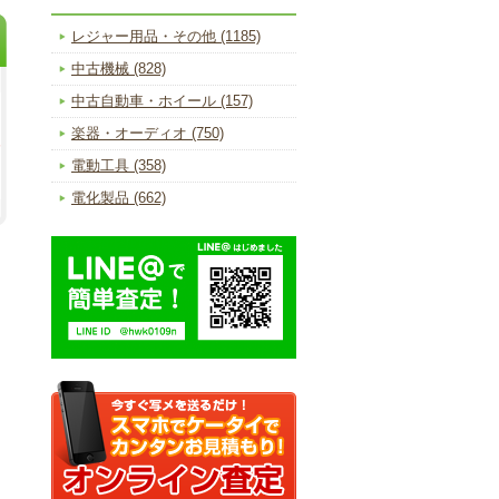
レジャー用品・その他 (1185)
中古機械 (828)
中古自動車・ホイール (157)
楽器・オーディオ (750)
電動工具 (358)
電化製品 (662)