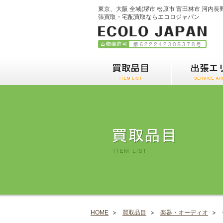
東京、大阪 全域(堺市 松原市 富田林市 河内長
張買取・宅配買取ならエコロジャパン
HOME
買取品目
楽器・オーディオ