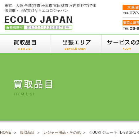
東京、大阪 全域(堺市 松原市 富田林市 河内長野市)で出
張買取・宅配買取ならエコロジャパン
HOME
買取品目
レジャー用品・その他
◇JUKI ジューキ TL-98 SP