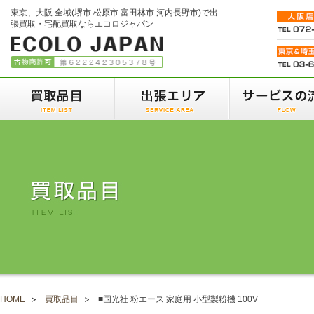
東京、大阪 全域(堺市 松原市 富田林市 河内長野市)で出
張買取・宅配買取ならエコロジャパン
HOME
買取品目
■国光社 粉エース 家庭用 小型製粉機 100V