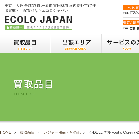
東京、大阪 全域(堺市 松原市 富田林市 河内長野市)で出
張買取・宅配買取ならエコロジャパン
HOME
買取品目
レジャー用品・その他
◇DELL デル vostro Core i