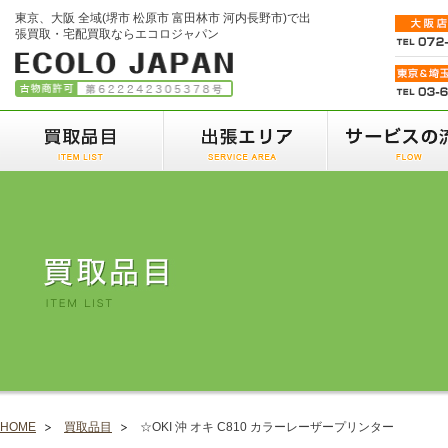
東京、大阪 全域(堺市 松原市 富田林市 河内長野市)で出
張買取・宅配買取ならエコロジャパン
HOME
買取品目
☆OKI 沖 オキ C810 カラーレーザープリンター