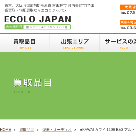
東京、大阪 全域(堺市 松原市 富田林市 河内長野市)で出
張買取・宅配買取ならエコロジャパン
HOME
買取品目
楽器・オーディオ
■KAWAI カワイ 1106 B&S ア