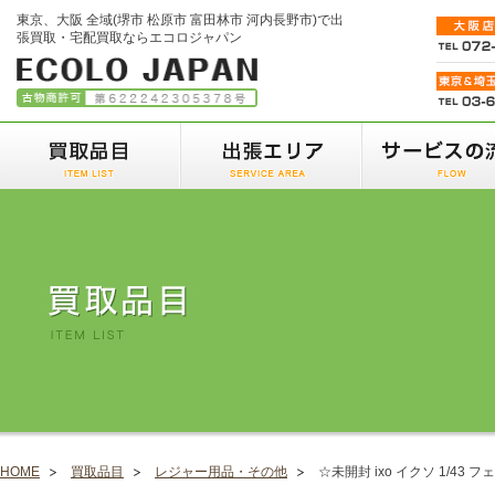
東京、大阪 全域(堺市 松原市 富田林市 河内長野市)で出
張買取・宅配買取ならエコロジャパン
HOME
買取品目
レジャー用品・その他
☆未開封 ixo イクソ 1/43 フ