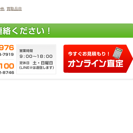
の他
,
買取品目