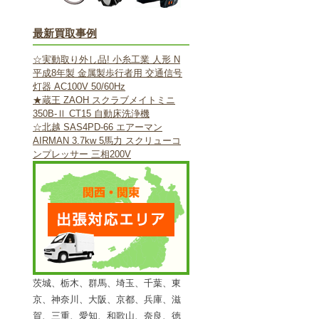
最新買取事例
☆実動取り外し品! 小糸工業 人形 N
平成8年製 金属製歩行者用 交通信号
灯器 AC100V 50/60Hz
★蔵王 ZAOH スクラブメイトミニ
350B-Ⅱ CT15 自動床洗浄機
☆北越 SAS4PD-66 エアーマン
AIRMAN 3.7kw 5馬力 スクリューコ
ンプレッサー 三相200V
茨城、栃木、群馬、埼玉、千葉、東
京、神奈川、大阪、京都、兵庫、滋
賀、三重、愛知、和歌山、奈良、徳