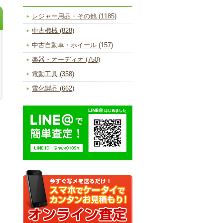
レジャー用品・その他 (1185)
中古機械 (828)
中古自動車・ホイール (157)
楽器・オーディオ (750)
電動工具 (358)
電化製品 (662)