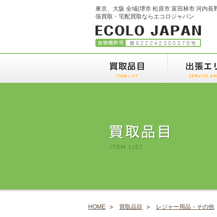
東京、大阪 全域(堺市 松原市 富田林市 河内長
張買取・宅配買取ならエコロジャパン
HOME
買取品目
レジャー用品・その他