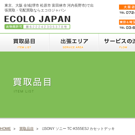
東京、大阪 全域(堺市 松原市 富田林市 河内長野市)で出
張買取・宅配買取ならエコロジャパン
HOME
買取品目
□SONY ソニー TC-K555ESJ カセットデッキ