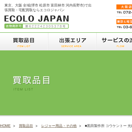
東京、大阪 全域(堺市 松原市 富田林市 河内長野市)で出
張買取・宅配買取ならエコロジャパン
HOME
買取品目
レジャー用品・その他
■黒田製作所 コウケントー 光