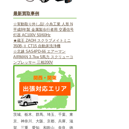
最新買取事例
☆実動取り外し品! 小糸工業 人形 N
平成8年製 金属製歩行者用 交通信号
灯器 AC100V 50/60Hz
★蔵王 ZAOH スクラブメイトミニ
350B-Ⅱ CT15 自動床洗浄機
☆北越 SAS4PD-66 エアーマン
AIRMAN 3.7kw 5馬力 スクリューコ
ンプレッサー 三相200V
茨城、栃木、群馬、埼玉、千葉、東
京、神奈川、大阪、京都、兵庫、滋
賀、三重、愛知、和歌山、奈良、徳