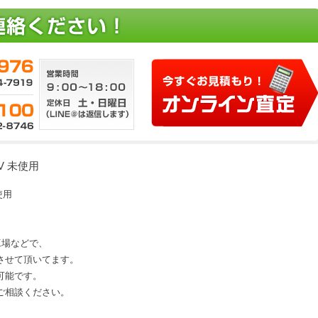
00V 未使用
未使用
、工場などで、
させて頂いてます。
可能です。
にご相談ください。