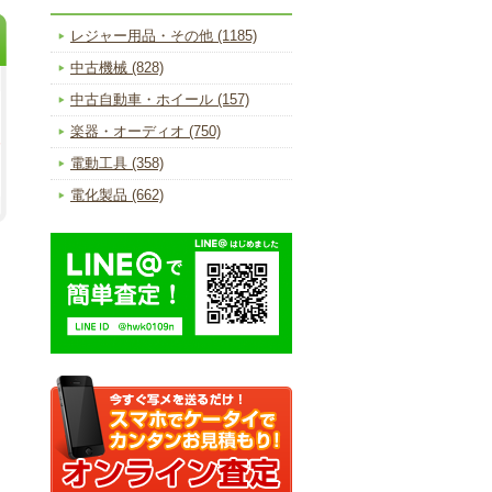
レジャー用品・その他 (1185)
中古機械 (828)
中古自動車・ホイール (157)
楽器・オーディオ (750)
電動工具 (358)
電化製品 (662)