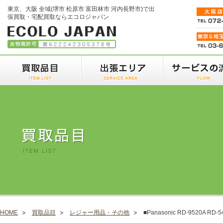
東京、大阪 全域(堺市 松原市 富田林市 河内長野市)で出
張買取・宅配買取ならエコロジャパン
HOME
買取品目
レジャー用品・その他
■Panasonic RD-9520A R