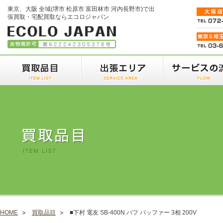
東京、大阪 全域(堺市 松原市 富田林市 河内長野市)で出
張買取・宅配買取ならエコロジャパン
HOME
買取品目
■下村 電友 SB-400N バフ バッファー 3相 200V