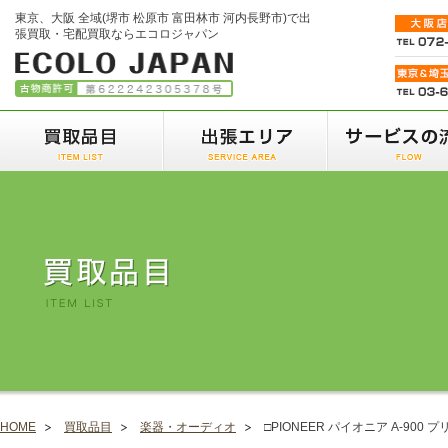
東京、大阪 全域(堺市 松原市 富田林市 河内長野市)で出
張買取・宅配買取ならエコロジャパン
HOME
買取品目
楽器・オーディオ
□PIONEER パイオニア A-900