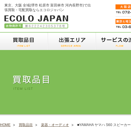
東京、大阪 全域(堺市 松原市 富田林市 河内長野市)で出
張買取・宅配買取ならエコロジャパン
HOME
買取品目
楽器・オーディオ
■YAMAHA ヤマハ S60 スピー