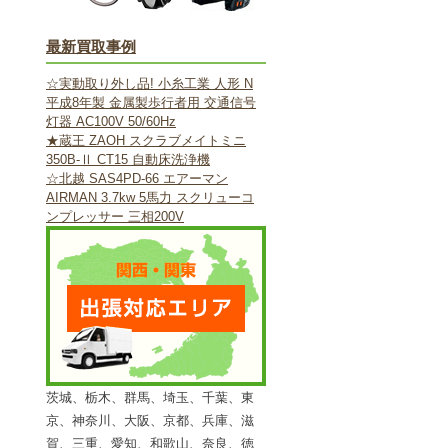
最新買取事例
☆実動取り外し品! 小糸工業 人形 N
平成8年製 金属製歩行者用 交通信号
灯器 AC100V 50/60Hz
★蔵王 ZAOH スクラブメイトミニ
350B-Ⅱ CT15 自動床洗浄機
☆北越 SAS4PD-66 エアーマン
AIRMAN 3.7kw 5馬力 スクリューコ
ンプレッサー 三相200V
茨城、栃木、群馬、埼玉、千葉、東
京、神奈川、大阪、京都、兵庫、滋
賀、三重、愛知、和歌山、奈良、徳