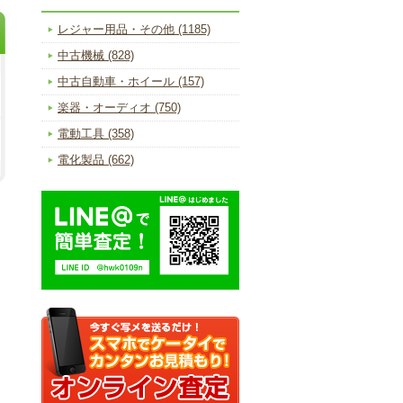
レジャー用品・その他 (1185)
中古機械 (828)
中古自動車・ホイール (157)
楽器・オーディオ (750)
電動工具 (358)
電化製品 (662)