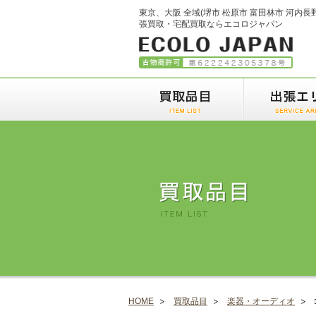
東京、大阪 全域(堺市 松原市 富田林市 河内長
張買取・宅配買取ならエコロジャパン
HOME
買取品目
楽器・オーディオ