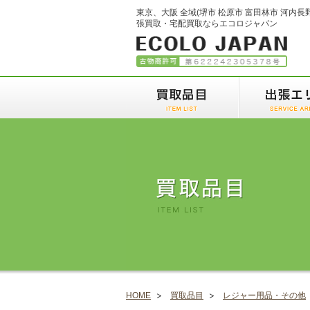
東京、大阪 全域(堺市 松原市 富田林市 河内長
張買取・宅配買取ならエコロジャパン
HOME
買取品目
レジャー用品・その他