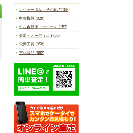
レジャー用品・その他 (1185)
中古機械 (828)
中古自動車・ホイール (157)
楽器・オーディオ (750)
電動工具 (358)
電化製品 (662)