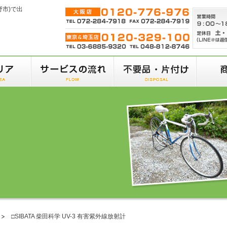
野市)で出
□SIBATA 柴田科学 UV-3 有害紫外線放射計