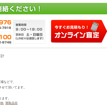
射計
、工場などで、
させて頂いてます。
ります。
の他
,
買取品目