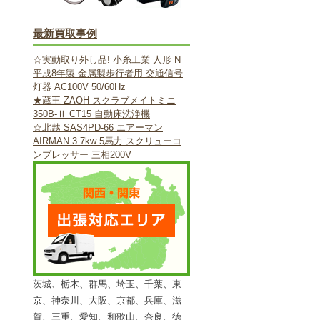
最新買取事例
☆実動取り外し品! 小糸工業 人形 N
平成8年製 金属製歩行者用 交通信号
灯器 AC100V 50/60Hz
★蔵王 ZAOH スクラブメイトミニ
350B-Ⅱ CT15 自動床洗浄機
☆北越 SAS4PD-66 エアーマン
AIRMAN 3.7kw 5馬力 スクリューコ
ンプレッサー 三相200V
茨城、栃木、群馬、埼玉、千葉、東
京、神奈川、大阪、京都、兵庫、滋
賀、三重、愛知、和歌山、奈良、徳