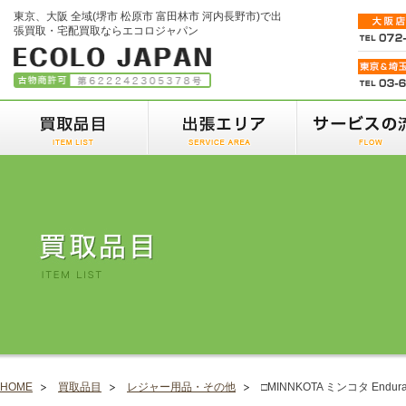
東京、大阪 全域(堺市 松原市 富田林市 河内長野市)で出
張買取・宅配買取ならエコロジャパン
HOME
買取品目
レジャー用品・その他
□MINNKOTA ミンコタ End