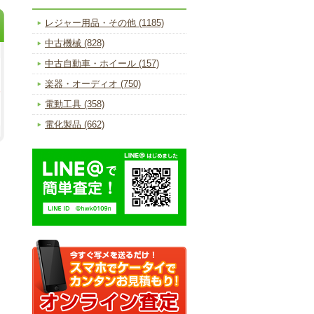
レジャー用品・その他 (1185)
中古機械 (828)
中古自動車・ホイール (157)
楽器・オーディオ (750)
電動工具 (358)
電化製品 (662)