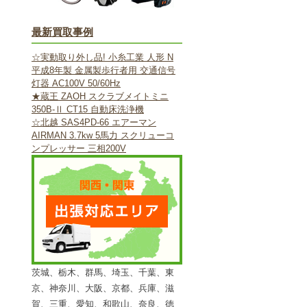
最新買取事例
☆実動取り外し品! 小糸工業 人形 N
平成8年製 金属製歩行者用 交通信号
灯器 AC100V 50/60Hz
★蔵王 ZAOH スクラブメイトミニ
350B-Ⅱ CT15 自動床洗浄機
☆北越 SAS4PD-66 エアーマン
AIRMAN 3.7kw 5馬力 スクリューコ
ンプレッサー 三相200V
茨城、栃木、群馬、埼玉、千葉、東
京、神奈川、大阪、京都、兵庫、滋
賀、三重、愛知、和歌山、奈良、徳