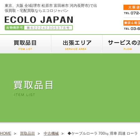
東京、大阪 全域(堺市 松原市 富田林市 河内長野市)で出
張買取・宅配買取ならエコロジャパン
HOME
買取品目
中古機械
◆ケーブルローラ 700㎏ 滑車 四連 ローラ