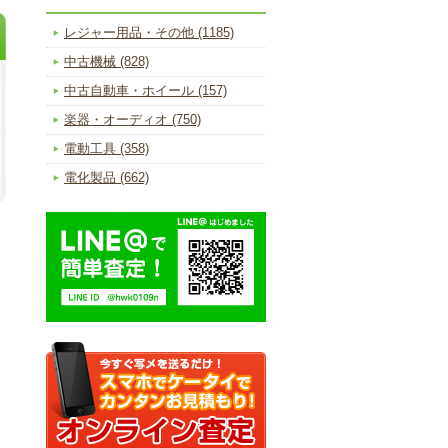
レジャー用品・その他 (1185)
中古機械 (828)
中古自動車・ホイール (157)
楽器・オーディオ (750)
電動工具 (358)
電化製品 (662)