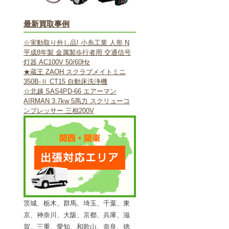
最新買取事例
☆実動取り外し品! 小糸工業 人形 N
平成8年製 金属製歩行者用 交通信号
灯器 AC100V 50/60Hz
★蔵王 ZAOH スクラブメイトミニ
350B-Ⅱ CT15 自動床洗浄機
☆北越 SAS4PD-66 エアーマン
AIRMAN 3.7kw 5馬力 スクリューコ
ンプレッサー 三相200V
茨城、栃木、群馬、埼玉、千葉、東
京、神奈川、大阪、京都、兵庫、滋
賀、三重、愛知、和歌山、奈良、徳