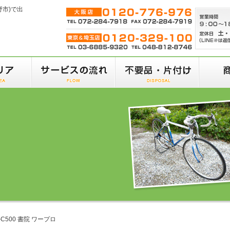
野市)で出
-C500 書院 ワープロ