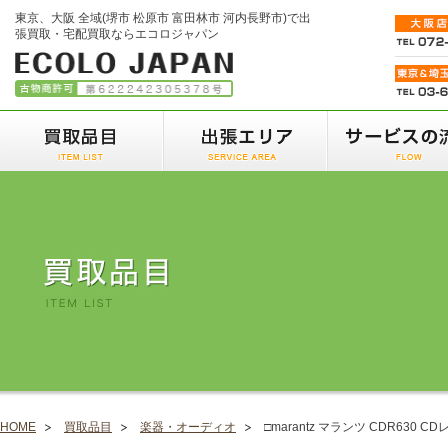
東京、大阪 全域(堺市 松原市 富田林市 河内長野市)で出
張買取・宅配買取ならエコロジャパン
HOME
買取品目
楽器・オーディオ
□marantz マランツ CDR630 