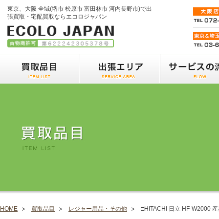
東京、大阪 全域(堺市 松原市 富田林市 河内長野市)で出
張買取・宅配買取ならエコロジャパン
HOME
買取品目
レジャー用品・その他
□HITACHI 日立 HF-W2000 