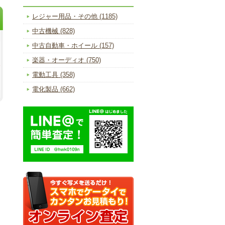
レジャー用品・その他 (1185)
中古機械 (828)
中古自動車・ホイール (157)
楽器・オーディオ (750)
電動工具 (358)
電化製品 (662)