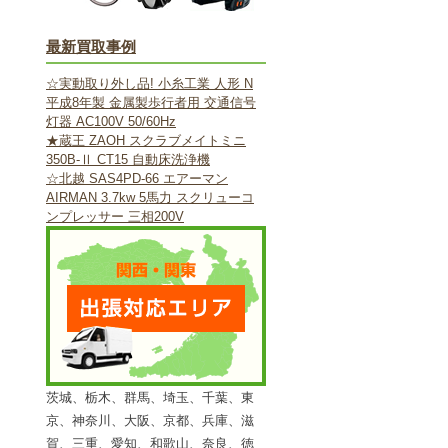
最新買取事例
☆実動取り外し品! 小糸工業 人形 N
平成8年製 金属製歩行者用 交通信号
灯器 AC100V 50/60Hz
★蔵王 ZAOH スクラブメイトミニ
350B-Ⅱ CT15 自動床洗浄機
☆北越 SAS4PD-66 エアーマン
AIRMAN 3.7kw 5馬力 スクリューコ
ンプレッサー 三相200V
茨城、栃木、群馬、埼玉、千葉、東
京、神奈川、大阪、京都、兵庫、滋
賀、三重、愛知、和歌山、奈良、徳