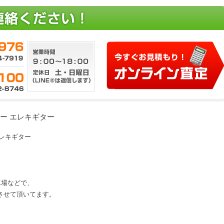
ャスター エレキギター
 エレキギター
、工場などで、
させて頂いてます。