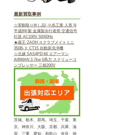
最新買取事例
☆実動取り外し品! 小糸工業 人形 N
平成8年製 金属製歩行者用 交通信号
灯器 AC100V 50/60Hz
★蔵王 ZAOH スクラブメイトミニ
350B-Ⅱ CT15 自動床洗浄機
☆北越 SAS4PD-66 エアーマン
AIRMAN 3.7kw 5馬力 スクリューコ
ンプレッサー 三相200V
茨城、栃木、群馬、埼玉、千葉、東
京、神奈川、大阪、京都、兵庫、滋
賀、三重、愛知、和歌山、奈良、徳