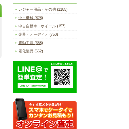
レジャー用品・その他 (1185)
中古機械 (828)
中古自動車・ホイール (157)
楽器・オーディオ (750)
電動工具 (358)
電化製品 (662)