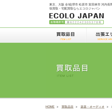
東京、大阪 全域(堺市 松原市 富田林市 河内長
張買取・宅配買取ならエコロジャパン
HOME
買取品目
楽器・オーディオ