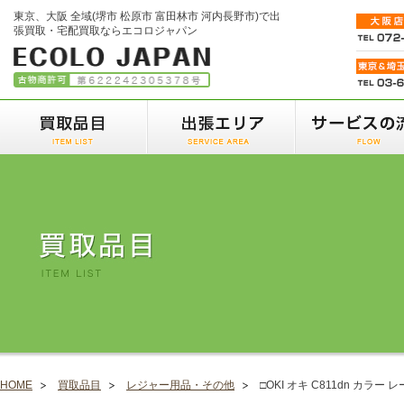
東京、大阪 全域(堺市 松原市 富田林市 河内長野市)で出
張買取・宅配買取ならエコロジャパン
HOME
買取品目
レジャー用品・その他
□OKI オキ C811dn カラ