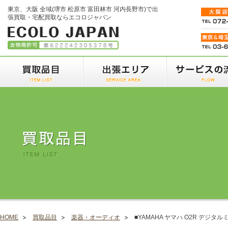
東京、大阪 全域(堺市 松原市 富田林市 河内長野市)で出
張買取・宅配買取ならエコロジャパン
HOME
買取品目
楽器・オーディオ
■YAMAHA ヤマハ O2R デジタ