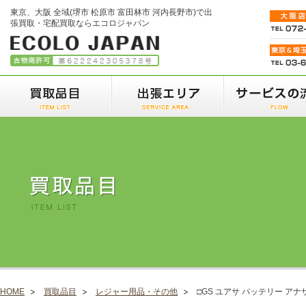
東京、大阪 全域(堺市 松原市 富田林市 河内長野市)で出
張買取・宅配買取ならエコロジャパン
HOME
買取品目
レジャー用品・その他
□GS ユアサ バッテリー アナザ