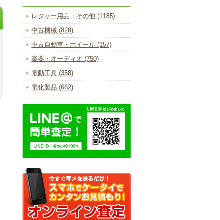
レジャー用品・その他 (1185)
中古機械 (828)
中古自動車・ホイール (157)
楽器・オーディオ (750)
電動工具 (358)
電化製品 (662)