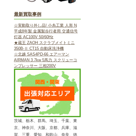
最新買取事例
☆実動取り外し品! 小糸工業 人形 N
平成8年製 金属製歩行者用 交通信号
灯器 AC100V 50/60Hz
★蔵王 ZAOH スクラブメイトミニ
350B-Ⅱ CT15 自動床洗浄機
☆北越 SAS4PD-66 エアーマン
AIRMAN 3.7kw 5馬力 スクリューコ
ンプレッサー 三相200V
茨城、栃木、群馬、埼玉、千葉、東
京、神奈川、大阪、京都、兵庫、滋
賀、三重、愛知、和歌山、奈良、徳