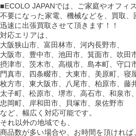
■ECOLO JAPANでは、ご家庭やオフ
不要になった家電、機械などを、買取、
迅速に出張買取させて頂きます！！
対応エリアは、
大阪狭山市、富田林市、河内長野市、
大阪市、豊中市、池田市、箕面市、吹田
摂津市、茨木市、高槻市、島本町、守口
門真市、四条畷市、大東市、美原町、寝
枚方市、東大阪市、八尾市、柏原市、藤
太子町、松原市、堺市、高石市、和泉市
忠岡町、岸和田市、貝塚市、泉佐野市
など、幅広く対応可能です。
それ以外の地域でも、
商品数が多い場合や、お時間を頂ければ