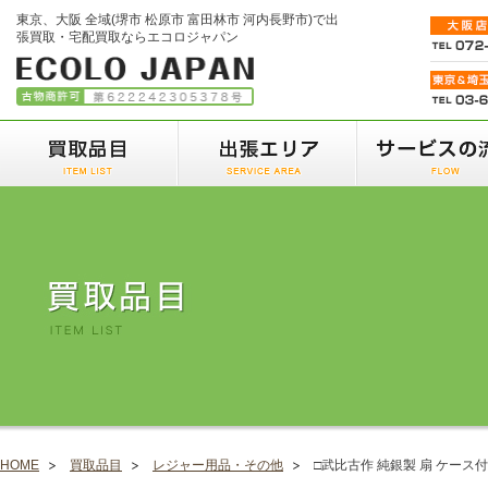
東京、大阪 全域(堺市 松原市 富田林市 河内長野市)で出
張買取・宅配買取ならエコロジャパン
HOME
買取品目
レジャー用品・その他
□武比古作 純銀製 扇 ケース