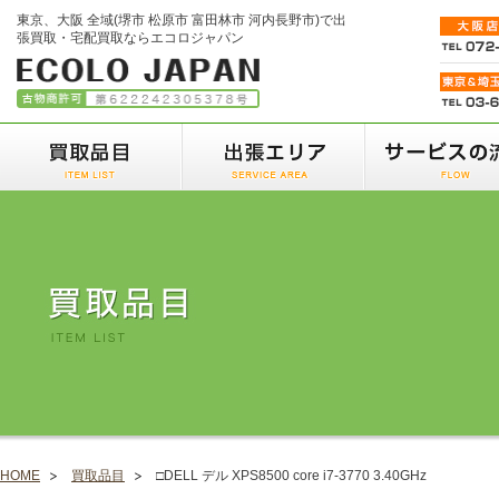
東京、大阪 全域(堺市 松原市 富田林市 河内長野市)で出
張買取・宅配買取ならエコロジャパン
HOME
買取品目
□DELL デル XPS8500 core i7-3770 3.40GHz