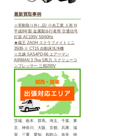
最新買取事例
☆実動取り外し品! 小糸工業 人形 N
平成8年製 金属製歩行者用 交通信号
灯器 AC100V 50/60Hz
★蔵王 ZAOH スクラブメイトミニ
350B-Ⅱ CT15 自動床洗浄機
☆北越 SAS4PD-66 エアーマン
AIRMAN 3.7kw 5馬力 スクリューコ
ンプレッサー 三相200V
茨城、栃木、群馬、埼玉、千葉、東
京、神奈川、大阪、京都、兵庫、滋
賀、三重、愛知、和歌山、奈良、徳