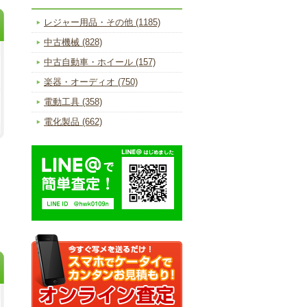
レジャー用品・その他 (1185)
中古機械 (828)
中古自動車・ホイール (157)
楽器・オーディオ (750)
電動工具 (358)
電化製品 (662)