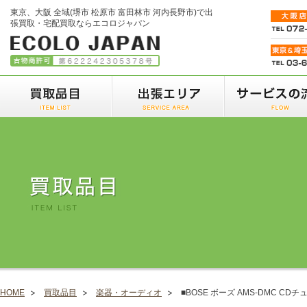
東京、大阪 全域(堺市 松原市 富田林市 河内長野市)で出
張買取・宅配買取ならエコロジャパン
HOME
買取品目
楽器・オーディオ
■BOSE ボーズ AMS-DMC CD