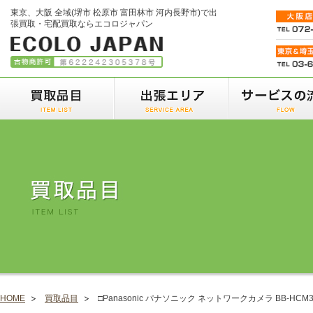
東京、大阪 全域(堺市 松原市 富田林市 河内長野市)で出
張買取・宅配買取ならエコロジャパン
HOME
買取品目
□Panasonic パナソニック ネットワークカメラ BB-HCM3