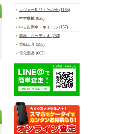
レジャー用品・その他 (1185)
中古機械 (828)
中古自動車・ホイール (157)
楽器・オーディオ (750)
電動工具 (358)
電化製品 (662)