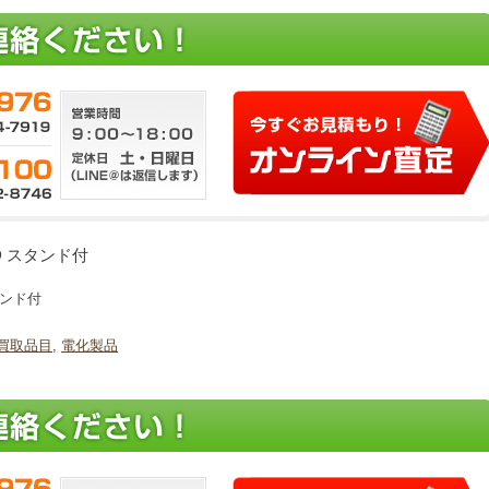
AD スタンド付
タンド付
買取品目
,
電化製品