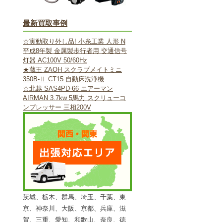
最新買取事例
☆実動取り外し品! 小糸工業 人形 N
平成8年製 金属製歩行者用 交通信号
灯器 AC100V 50/60Hz
★蔵王 ZAOH スクラブメイトミニ
350B-Ⅱ CT15 自動床洗浄機
☆北越 SAS4PD-66 エアーマン
AIRMAN 3.7kw 5馬力 スクリューコ
ンプレッサー 三相200V
茨城、栃木、群馬、埼玉、千葉、東
京、神奈川、大阪、京都、兵庫、滋
賀、三重、愛知、和歌山、奈良、徳