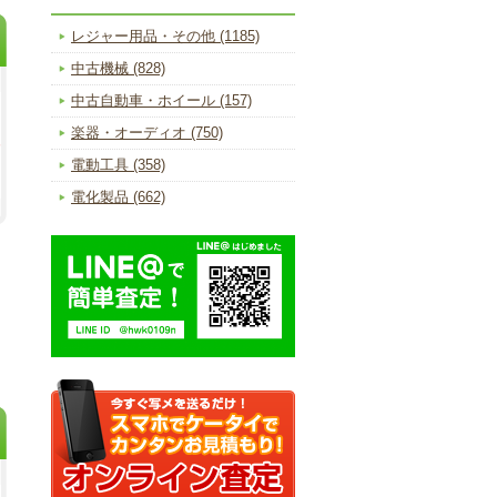
レジャー用品・その他 (1185)
中古機械 (828)
中古自動車・ホイール (157)
楽器・オーディオ (750)
電動工具 (358)
電化製品 (662)