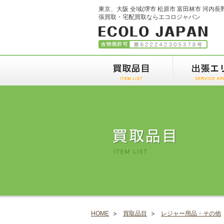
東京、大阪 全域(堺市 松原市 富田林市 河内長
張買取・宅配買取ならエコロジャパン
HOME
買取品目
レジャー用品・その他