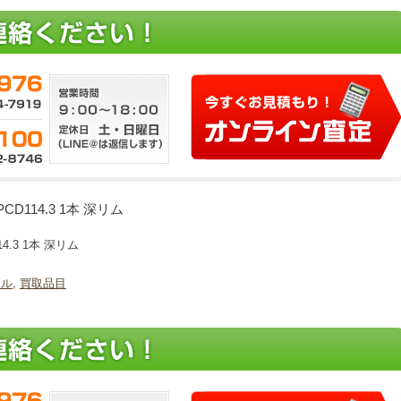
CD114.3 1本 深リム
4.3 1本 深リム
ール
,
買取品目