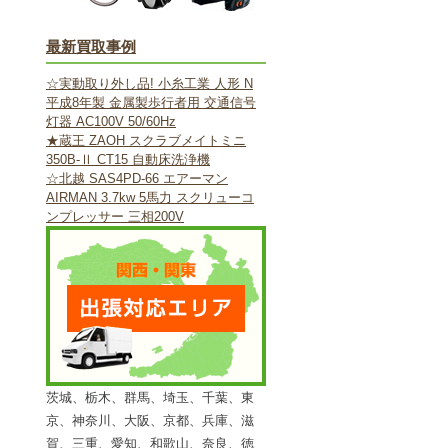
最新買取事例
☆実動取り外し品! 小糸工業 人形 N
平成8年製 金属製歩行者用 交通信号
灯器 AC100V 50/60Hz
★蔵王 ZAOH スクラブメイトミニ
350B-Ⅱ CT15 自動床洗浄機
☆北越 SAS4PD-66 エアーマン
AIRMAN 3.7kw 5馬力 スクリューコ
ンプレッサー 三相200V
茨城、栃木、群馬、埼玉、千葉、東
京、神奈川、大阪、京都、兵庫、滋
賀、三重、愛知、和歌山、奈良、徳