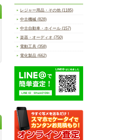
レジャー用品・その他 (1185)
中古機械 (828)
中古自動車・ホイール (157)
楽器・オーディオ (750)
電動工具 (358)
電化製品 (662)