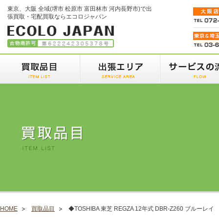
東京、大阪 全域(堺市 松原市 富田林市 河内長野市)で出
張買取・宅配買取ならエコロジャパン
HOME
買取品目
◆TOSHIBA 東芝 REGZA 12年式 DBR-Z260 ブルーレイ