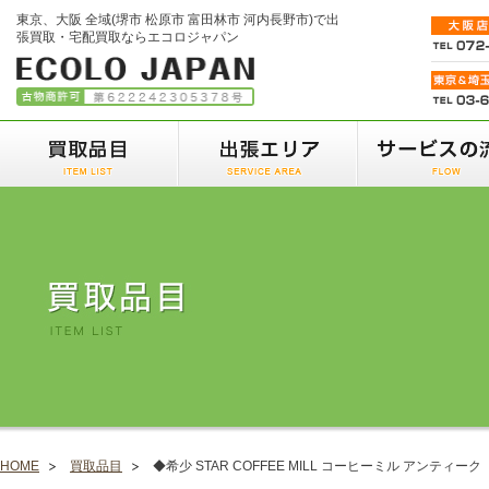
東京、大阪 全域(堺市 松原市 富田林市 河内長野市)で出
張買取・宅配買取ならエコロジャパン
HOME
買取品目
◆希少 STAR COFFEE MILL コーヒーミル アンティーク