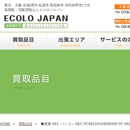
東京、大阪 全域(堺市 松原市 富田林市 河内長野市)で出
張買取・宅配買取ならエコロジャパン
HOME
買取品目
◆貴重 NEC パソコン NEC PC9821RA266W30R PC-98